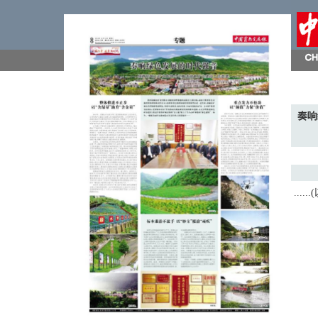
奏响
...