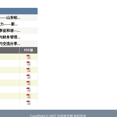
—山东铝...
——新...
促和谐—...
财务管理...
交流分享...
PDF版
CopyRight © 2007
中国有色网
版权所有