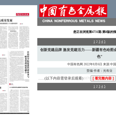
您正在浏览
第4731期-第8版
的
1
2
3
4
5
创新党建品牌 激发党建活力——新疆有色哈图
色”
中国有色网 2022年8月6日 来源:
责编·作者：光有业
......(以下内容需登录后观看)
1070
1
2
3
4
5