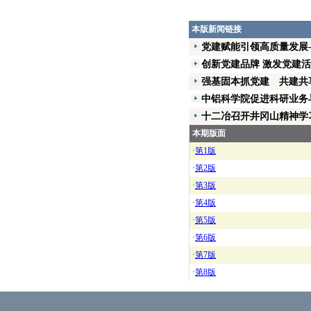
本版新闻链接
党建赋能引领高质量发展—
创新党建品牌 激发党建活力
强基固本抓党建 共建共享
中铝科学院促进科研业务与
十二冶召开井冈山精神学习
本期版面
·
第1版
·
第2版
·
第3版
·
第4版
·
第5版
·
第6版
·
第7版
·
第8版