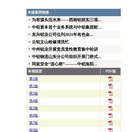
本版新闻链接
为有源头活水来——西南铝抓实三项...
中铝资本首个业务系统与中铝集团财...
东兴铝业公司位列2021年有色金...
云铝文山检修清洗忙
中州铝业开展党员党性教育集中轮训
中铝物流山东分公司组织开展门桥式...
同架安全“连心桥”———中铝洛阳...
本期版面
PDF版
·
第1版
·
第2版
·
第3版
·
第4版
·
第5版
·
第6版
·
第7版
·
第8版