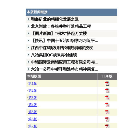
本版新闻链接
和鑫矿业的精细化发展之道
北京崇建：多措并举打造精品工程
【图片新闻】“积木”搭起万丈楼
【快讯】中国十五冶组织学习习近平...
江西中煤8项发明专利获得国家授权
八冶集团QC成果再创佳绩
中铝国际云南铝应用工程有限公司与...
六冶一公司中标呼和浩特市精神康复...
本期版面
PDF版
·
第1版
·
第2版
·
第3版
·
第4版
·
第5版
·
第6版
·
第7版