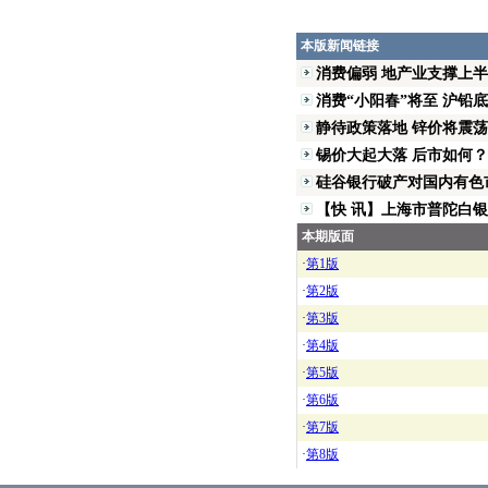
本版新闻链接
消费偏弱 地产业支撑上
消费“小阳春”将至 沪铅底部
静待政策落地 锌价将震荡
锡价大起大落 后市如何？
硅谷银行破产对国内有色市
【快 讯】上海市普陀白银协
本期版面
·
第1版
·
第2版
·
第3版
·
第4版
·
第5版
·
第6版
·
第7版
·
第8版