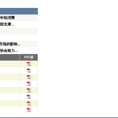
半年铝消费
支撑...
场的影响...
会致力...
PDF版