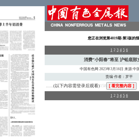
您正在浏览
第4819期-第5版
的
1
2
3
4
5
6
消费“小阳春”将至 沪铅底部
中国有色网 2023年3月16日 来源:
责编·作者：罗平
......(以下内容需登录后观看)
158
1
2
3
4
5
6