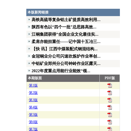
本版新闻链接
高铁高硫等复杂铝土矿提质高效利用...
陕西有色以“四个一批”总思路高效...
江铜集团获得“全国企业文化最佳实...
柔肩亦能担重任——记中国十五冶三...
【快 讯】江西中煤装配式钢混结构...
金冠铜业分公司闪速吹炼炉作业率创...
中铝矿业郑州分公司钟岭作业区露天...
2022年度重点用能行业能效“领...
本期版面
PDF版
·
第1版
·
第2版
·
第3版
·
第4版
·
第5版
·
第6版
·
第7版