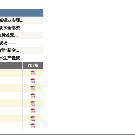
铝业实现...
水全部资...
标准双...
场——...
”新突...
生产低碳...
PDF版