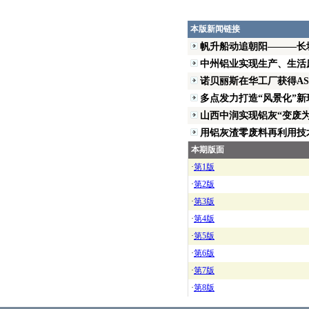
本版新闻链接
帆升船动追朝阳———长城
中州铝业实现生产、生活废
诺贝丽斯在华工厂获得ASI
多点发力打造“风景化”新现
山西中润实现铝灰“变废为宝
用铝灰渣零废料再利用技术
本期版面
·
第1版
·
第2版
·
第3版
·
第4版
·
第5版
·
第6版
·
第7版
·
第8版