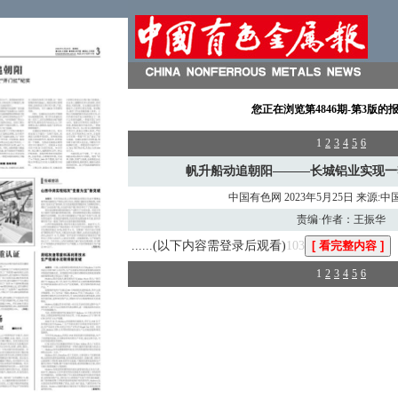
您正在浏览
第4846期-第3版
的
1
2
3
4
5
6
帆升船动追朝阳———长城铝业实现一
中国有色网 2023年5月25日 来源:
责编·作者：王振华
......(以下内容需登录后观看)
103
1
2
3
4
5
6