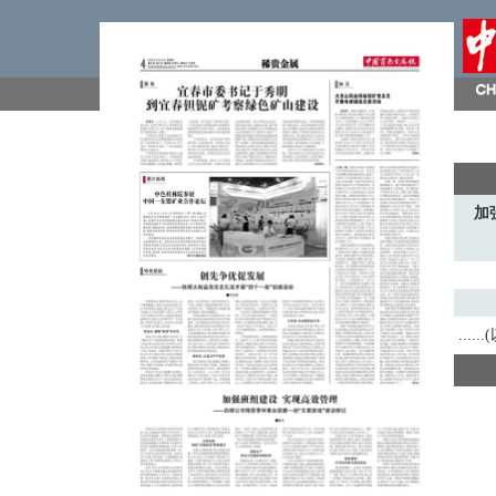
加
...