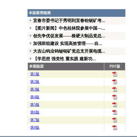
本版新闻链接
宜春市委书记于秀明到宜春钽铌矿考...
【图片新闻】中色桂林院参展中国—...
创先争优促发展——株硬大制品党总...
加强班组建设 实现高效管理——自...
大吉山钨业钨铋钼矿党总支开展电缆...
【学思想 强党性 重实践 建新功...
本期版面
PDF版
·
第1版
·
第2版
·
第3版
·
第4版
·
第5版
·
第6版
·
第7版
·
第8版