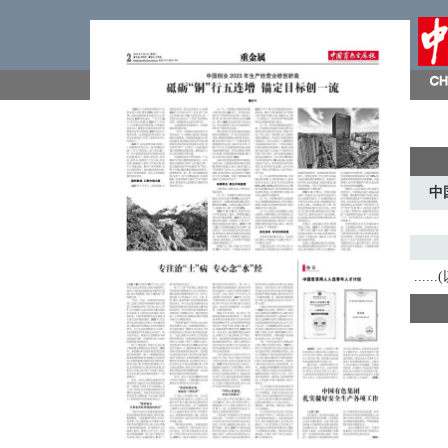
中
...