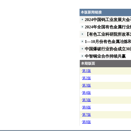
本版新闻链接
2024中国钨工业发展大会
2024年全国有色金属行业统
【有色工业科研院所改革发
1—10月份有色金属冶炼和
中国爆破行业协会成立30周
中智铜业合作持续共赢
本期版面
·
第1版
·
第2版
·
第3版
·
第4版
·
第5版
·
第6版
·
第7版
·
第8版