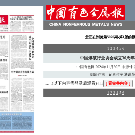
您正在浏览
第5070期-第1版
的
1
2
3
4
5
6
中国爆破行业协会成立30周
中国有色网 2024年11月30日 来源
责编·作者：记者付宇 通讯
......(以下内容需登录后观看)
412
1
2
3
4
5
6