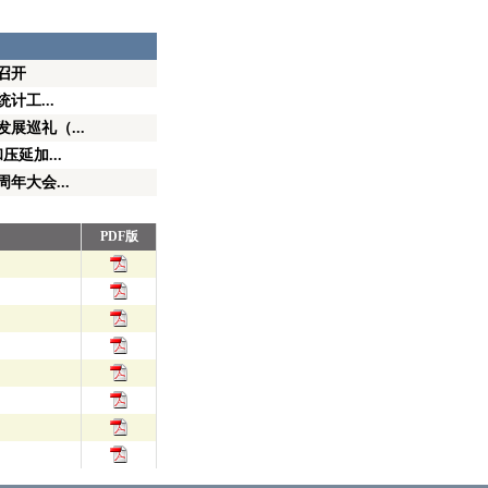
召开
计工...
展巡礼（...
压延加...
年大会...
PDF版