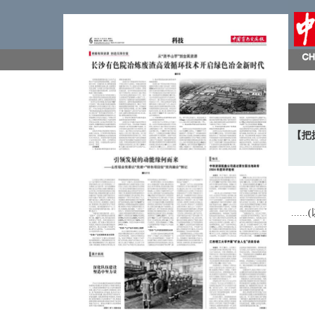
【把
...