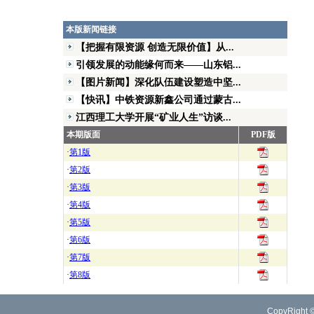
本版新闻链接
【把握有限资源 创造无限价值】从...
引领发展的动能缘何而来——山东铝...
【图片新闻】深化队伍建设塑造中坚...
【快讯】中铁资源新鑫公司通过蒙古...
江西理工大学开展“矿业人生”访谈...
本期版面
PDF版
·
第1版
·
第2版
·
第3版
·
第4版
·
第5版
·
第6版
·
第7版
·
第8版
CopyRight 