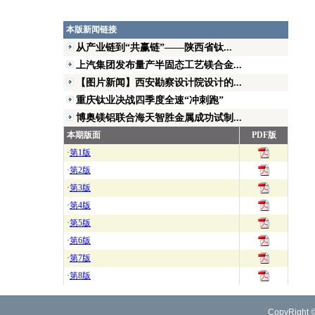
本版新闻链接
从产业链到“共赢链”——陕西省钛...
上汽集团发布量产半固态工艺镁合金...
【图片新闻】西安勘察设计院设计的...
重庆钛业决战四季度全速“冲刺跑”
博奥镁铝联合海天智胜金属成功试制...
本期版面
PDF版
·
第1版
·
第2版
·
第3版
·
第4版
·
第5版
·
第6版
·
第7版
·
第8版
CopyRight 