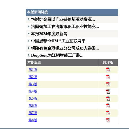
本版新闻链接
“镍都”金昌以产业链创新驱动资源...
洛阳铜加工在洛阳市职工职业技能竞...
本报2024年度好新闻
中国恩菲“MIM ”工业互联网平...
铜陵有色金冠铜业分公司成功入选国...
DeepSeek为江铜智能工厂装...
本期版面
PDF版
·
第1版
·
第2版
·
第3版
·
第4版
·
第5版
·
第6版
·
第7版
·
第8版