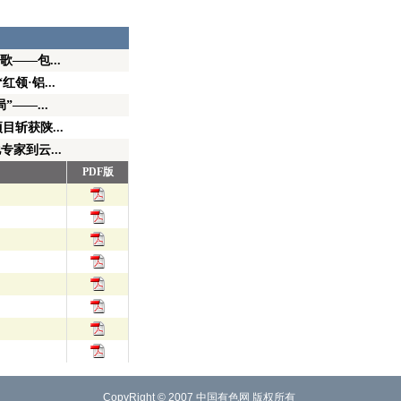
——包...
领·铝...
——...
斩获陕...
家到云...
PDF版
CopyRight © 2007
中国有色网
版权所有