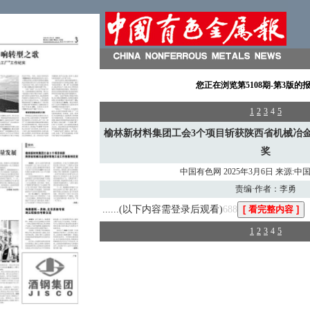
您正在浏览
第5108期-第3版
的
1
2
3
4
5
榆林新材料集团工会3个项目斩获陕西省机械冶
奖
中国有色网 2025年3月6日 来源:
责编·作者：李勇
......(以下内容需登录后观看)
688
1
2
3
4
5