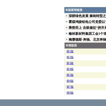
本版新闻链接
深耕绿色发展 奏响转型之歌
霍煤鸿骏铝电公司党委以“红
乘势而上 击鼓催征“拼开局”
榆林新材料集团工会3个项目
梅赛德斯-奔驰、北京奔驰专
本期版面
·
第1版
·
第2版
·
第3版
·
第4版
·
第5版
·
第6版
·
第7版
·
第8版