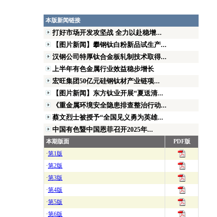
本版新闻链接
打好市场开发攻坚战 全力以赴稳增...
【图片新闻】攀钢钛白粉新品试生产...
汉钢公司特厚钛合金板轧制技术取得...
上半年有色金属行业效益稳步增长
宏旺集团50亿元硅钢钛材产业链项...
【图片新闻】东方钛业开展“夏送清...
《重金属环境安全隐患排查整治行动...
蔡文烈士被授予“全国见义勇为英雄...
中国有色暨中国恩菲召开2025年...
本期版面
PDF版
·
第1版
·
第2版
·
第3版
·
第4版
·
第5版
·
第6版