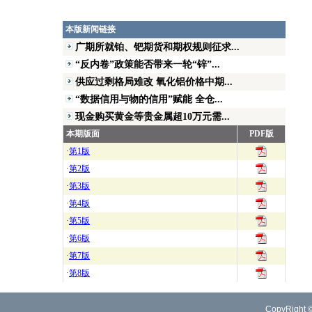
本版新闻链接
广期所就铂、钯期货和期权规则征求...
“反内卷”政策能否带来一轮“锌”...
供应过剩格局难改 氧化铝价格中期...
“数据信用与物的信用”赋能 全仓...
现金购买黄金等贵金属超10万元需...
本期版面
PDF版
·
第1版
·
第2版
·
第3版
·
第4版
·
第5版
·
第6版
·
第7版
·
第8版
CopyRight 