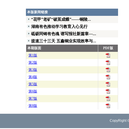
本版新闻链接
“花甲”老矿“破茧成蝶”——铜陵...
湖南有色推动学习教育入心见行
砥砺同铸有色魂 谱写报社新篇章—...
提速三十三天 五鑫铜业实现效率与...
本期版面
PDF版
·
第1版
·
第2版
·
第3版
·
第4版
·
第5版
·
第6版
·
第7版
·
第8版
CopyRight 