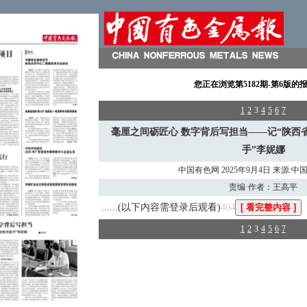
您正在浏览
第5182期-第6版
的
1
2
3
4
5
6
7
毫厘之间砺匠心 数字背后写担当——记“陕西
手”李妮娜
中国有色网 2025年9月4日 来源:
责编·作者：王高平
......(以下内容需登录后观看)
404
1
2
3
4
5
6
7