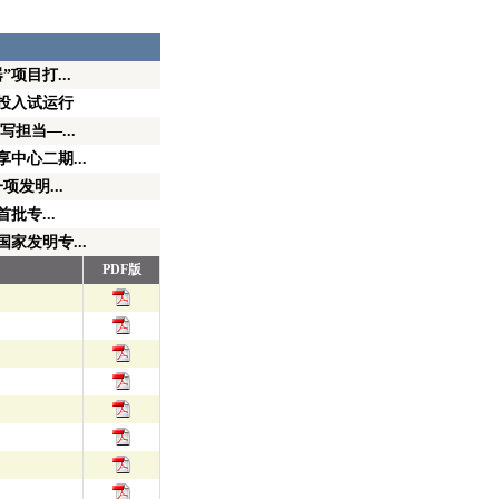
项目打...
投入试运行
担当—...
中心二期...
项发明...
批专...
家发明专...
PDF版