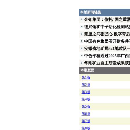
本版新闻链接
金钼集团：依托“国之重器”
德兴铜矿中子活化检测站
毫厘之间砺匠心 数字背后写
中国有色集团召开财务共享
安徽省地矿局321地质队一
中色平桂通过2025年广西首
华刚矿业自主研发成果获国
本期版面
·
第1版
·
第2版
·
第3版
·
第4版
·
第5版
·
第6版
·
第7版
·
第8版