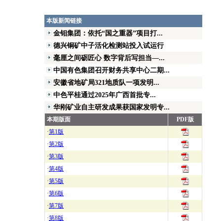
本版新闻链接
金钼集团：依托“国之重器”项目打...
德兴铜矿中子活化检测站投入试运行
毫厘之间砺匠心 数字背后写担当—...
中国有色集团召开财务共享中心二期...
安徽省地矿局321地质队一项发明...
中色平桂通过2025年广西首批专...
华刚矿业自主研发成果获国家发明专...
本期版面
PDF版
·
第1版
·
第2版
·
第3版
·
第4版
·
第5版
·
第6版
·
第7版
·
第8版