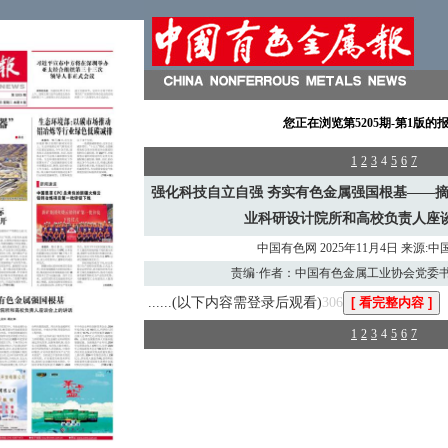
您正在浏览
第5205期-第1版
的
1
2
3
4
5
6
7
强化科技自立自强 夯实有色金属强国根基——摘
业科研设计院所和高校负责人座
中国有色网 2025年11月4日 来源:
责编·作者：中国有色金属工业协会党委书
......(以下内容需登录后观看)
306
1
2
3
4
5
6
7