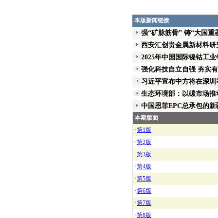
本版新闻链接
强“矿脉筋骨” 铸“大国重器”
西安汇创贵金属新材料研究
2025年中国国际镍钴工业年
强化科技自立自强 夯实有色
习近平宣布中方将在深圳举
生态环境部：以碳市场推动
中国恩菲EPC总承包的新疆
本期版面
·
第1版
·
第2版
·
第3版
·
第4版
·
第5版
·
第6版
·
第7版
·
第8版