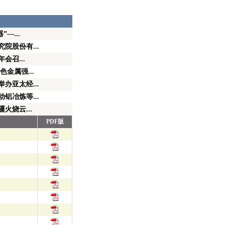
—...
院股份有...
会召...
金属强...
办亚太经...
铝冶炼等...
火烧云...
PDF版