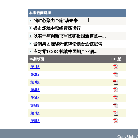
本版新闻链接
“铜”心聚力 “链”动未来——山...
镁市场稳中窄幅震荡运行
以实干与创新书写找矿报国新篇章—...
晋钢集团连续热镀锌铝镁合金镀层钢...
应对零TC/RC挑战中国铜产业倡...
本期版面
PDF版
·
第1版
·
第2版
·
第3版
·
第4版
·
第5版
·
第6版
·
第7版
·
第8版
CopyRight 