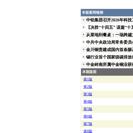
本版新闻链接
中铝集团召开2026年科
【决胜“十四五” 谋篇“十五五
从菜地到餐桌：一场跨越文
中共中央政治局常务委员
金川铜贵建成国内首条羰基
锡行业首个国家级碳排放标
中金岭南所属中金铜业获得
本期版面
·
第1版
·
第2版
·
第3版
·
第4版
·
第5版
·
第6版
·
第7版
·
第8版