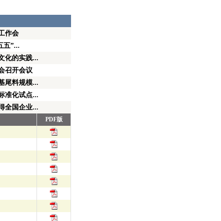
技工作会
”...
化的实践...
会召开会议
尾料规模...
准化试点...
全国企业...
PDF版