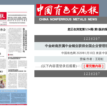
您正在浏览
第5234期-第1版
的
1
2
3
4
5
6
7
中金岭南所属中金铜业获得全国企业管理
中国有色网 2026年1月10日 来源:
责编·作者：王彩虹
......(以下内容需登录后观看)
482
1
2
3
4
5
6
7