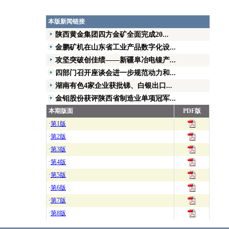
本版新闻链接
陕西黄金集团四方金矿全面完成20...
金鹏矿机在山东省工业产品数字化设...
攻坚突破创佳绩——新疆阜冶电镍产...
四部门召开座谈会进一步规范动力和...
湖南有色4家企业获批锑、白银出口...
金钼股份获评陕西省制造业单项冠军...
本期版面
PDF版
·
第1版
·
第2版
·
第3版
·
第4版
·
第5版
·
第6版
·
第7版
·
第8版