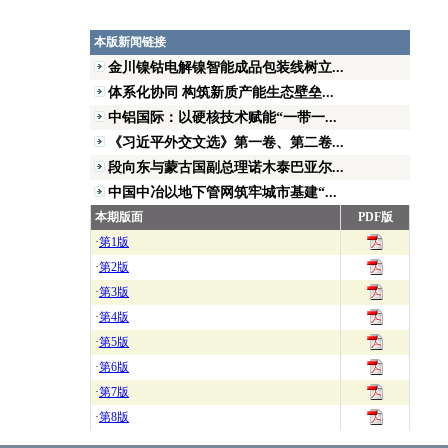
本版新闻链接
金川镍钴电解镍智能成品包装线树立...
体系化协同 构筑新质产能生态壁垒...
中铝国际：以硬核技术赋能“一带一...
《习近平外交文选》第一卷、第二卷...
段向东与蒙古国副总理诺木泰巴亚尔...
中国中冶以地下管网筑牢城市基建“...
本期版面
PDF版
·
第1版
·
第2版
·
第3版
·
第4版
·
第5版
·
第6版
·
第7版
·
第8版