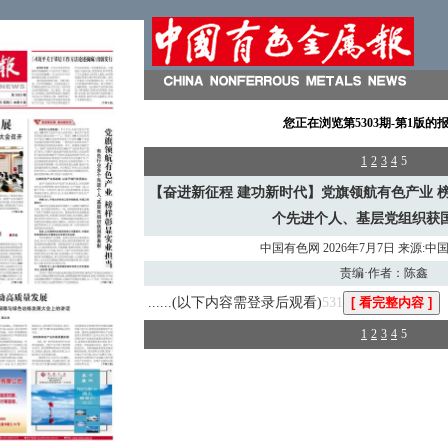
您正在浏览
第5303期-第1版
的
1
2
3
4
5
【奋进新征程 建功新时代】党旗领航有色产业 
个先进个人、基层党组织获
中国有色网 2026年7月7日 来源:
责编·作者：陈鑫
......(以下内容需登录后观看)
531
1
2
3
4
5