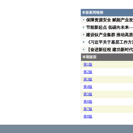
本版新闻链接
保障资源安全 赋能产业发展 
节能新起点 低碳向未来——
建设钛产业集群 推动高质量
《习近平关于基层工作方法
【奋进新征程 建功新时代】
本期版面
·
第1版
·
第2版
·
第3版
·
第4版
·
第5版
·
第6版
·
第7版
·
第8版