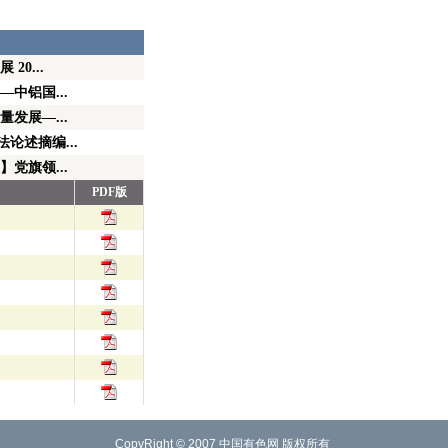
20...
中铝国...
发展—...
论述摘编...
党旗领...
PDF版
CopyRight © 2007
中国有色网
版权所有