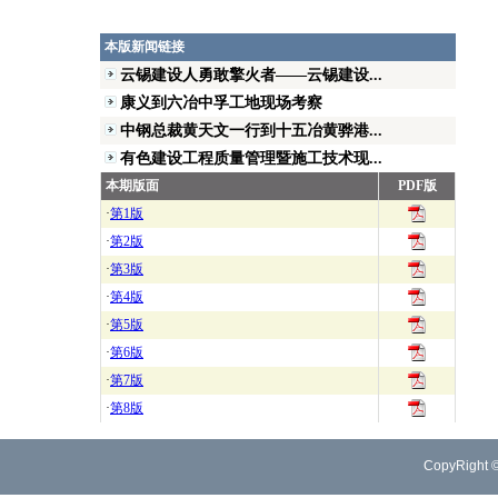
本版新闻链接
云锡建设人勇敢擎火者——云锡建设...
康义到六冶中孚工地现场考察
中钢总裁黄天文一行到十五冶黄骅港...
有色建设工程质量管理暨施工技术现...
本期版面
PDF版
·
第1版
·
第2版
·
第3版
·
第4版
·
第5版
·
第6版
·
第7版
·
第8版
CopyRight 