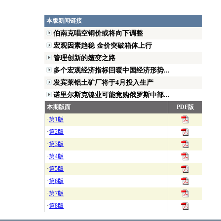
本版新闻链接
伯南克唱空铜价或将向下调整
宏观因素趋稳 金价突破箱体上行
管理创新的嬗变之路
多个宏观经济指标回暖中国经济形势...
发宾莱铝土矿厂将于4月投入生产
诺里尔斯克镍业可能竞购俄罗斯中部...
本期版面
PDF版
·
第1版
·
第2版
·
第3版
·
第4版
·
第5版
·
第6版
·
第7版
·
第8版