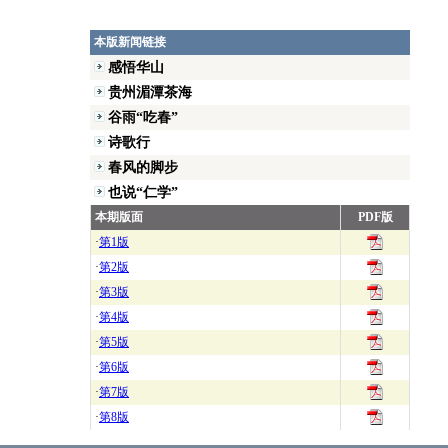
本版新闻链接
感悟华山
贵州湄潭茶海
谷雨“吃春”
诗歌行
春风的脚步
也说“仁学”
本期版面
PDF版
·
第1版
·
第2版
·
第3版
·
第4版
·
第5版
·
第6版
·
第7版
·
第8版