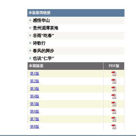
本版新闻链接
感悟华山
贵州湄潭茶海
谷雨“吃春”
诗歌行
春风的脚步
也说“仁学”
本期版面
PDF版
·
第1版
·
第2版
·
第3版
·
第4版
·
第5版
·
第6版
·
第7版
·
第8版