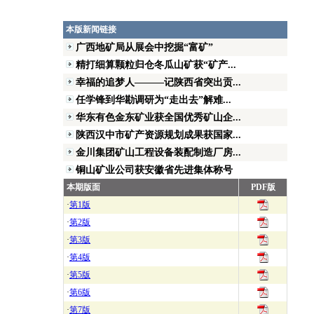
本版新闻链接
广西地矿局从展会中挖掘“富矿”
精打细算颗粒归仓冬瓜山矿获“矿产...
幸福的追梦人———记陕西省突出贡...
任学锋到华勘调研为“走出去”解难...
华东有色金东矿业获全国优秀矿山企...
陕西汉中市矿产资源规划成果获国家...
金川集团矿山工程设备装配制造厂房...
铜山矿业公司获安徽省先进集体称号
本期版面
PDF版
·
第1版
·
第2版
·
第3版
·
第4版
·
第5版
·
第6版
·
第7版