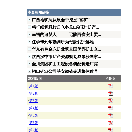
本版新闻链接
广西地矿局从展会中挖掘“富矿”
精打细算颗粒归仓冬瓜山矿获“矿产...
幸福的追梦人———记陕西省突出贡...
任学锋到华勘调研为“走出去”解难...
华东有色金东矿业获全国优秀矿山企...
陕西汉中市矿产资源规划成果获国家...
金川集团矿山工程设备装配制造厂房...
铜山矿业公司获安徽省先进集体称号
本期版面
PDF版
·
第1版
·
第2版
·
第3版
·
第4版
·
第5版
·
第6版
·
第7版