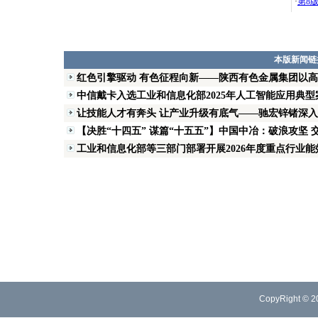
·
第8
本版新闻链
红色引擎驱动 有色征程向新——陕西有色金属集团以
中信戴卡入选工业和信息化部2025年人工智能应用典型
让技能人才有奔头 让产业升级有底气——驰宏锌锗深入推
【决胜“十四五” 谋篇“十五五”】中国中冶：破浪攻坚 交
工业和信息化部等三部门部署开展2026年度重点行业能效
CopyRight © 2