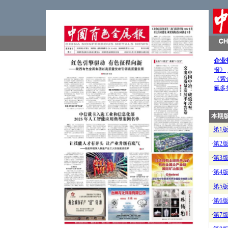
企业
报》
《紫
氟多
本期
·
第1
·
第2
·
第3
·
第4
·
第5
·
第6
·
第7