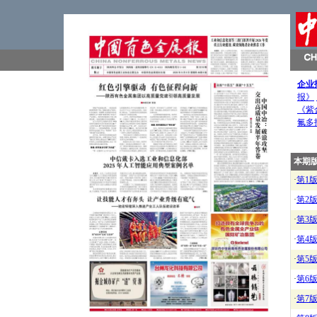
企业
报》
《紫
氟多
本期
·
第1
·
第2
·
第3
·
第4
·
第5
·
第6
·
第7