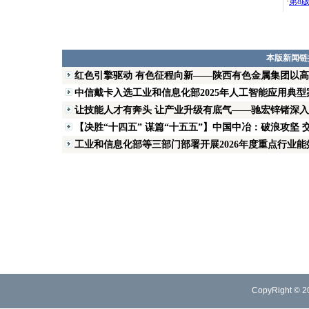
·
第8
本版新闻链
红色引擎驱动 有色征程向新——陕西有色金属集团以
中信戴卡入选工业和信息化部2025年人工智能应用典型
让技能人才有奔头 让产业升级有底气——驰宏锌锗深入推
【决胜“十四五” 谋篇“十五五”】中国中冶：破浪攻坚 交
工业和信息化部等三部门部署开展2026年度重点行业能效
CopyRight © 2