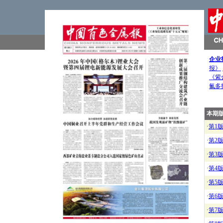
企业
报》
《紫
氟多
本期
·
第1
·
第2
·
第3
·
第4
·
第5
·
第6
·
第7