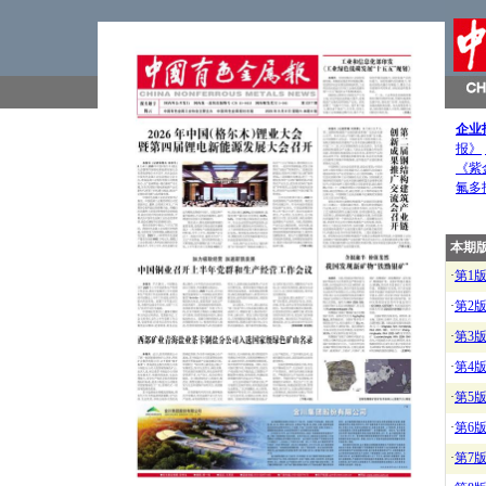
企业
报》
《紫
氟多
本期
·
第1
·
第2
·
第3
·
第4
·
第5
·
第6
·
第7