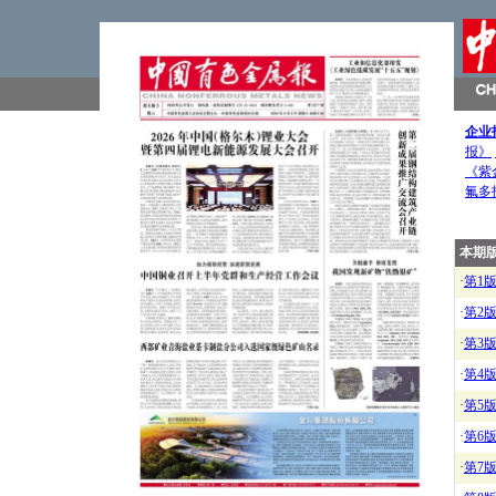
企业
报》
《紫
氟多
本期
·
第1
·
第2
·
第3
·
第4
·
第5
·
第6
·
第7