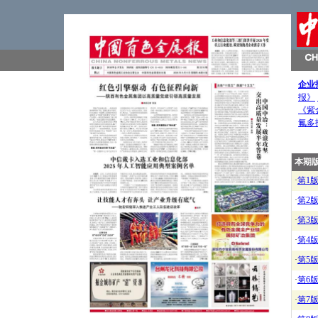
企业
报》
《紫
氟多
本期
·
第1
·
第2
·
第3
·
第4
·
第5
·
第6
·
第7