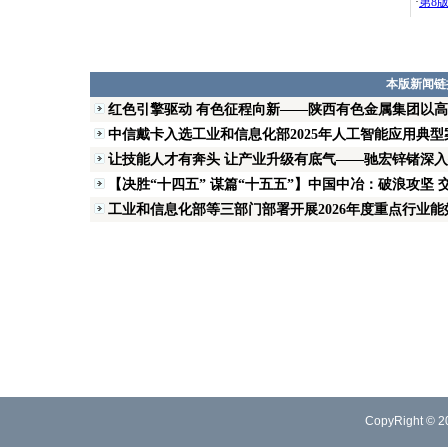
·
第8
本版新闻链
红色引擎驱动 有色征程向新——陕西有色金属集团以
中信戴卡入选工业和信息化部2025年人工智能应用典型
让技能人才有奔头 让产业升级有底气——驰宏锌锗深入推
【决胜“十四五” 谋篇“十五五”】中国中冶：破浪攻坚 交
工业和信息化部等三部门部署开展2026年度重点行业能效
CopyRight © 2