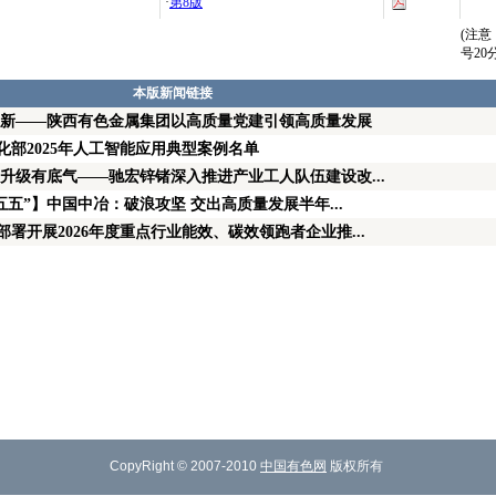
·
第8版
(注
号2
本版新闻链接
向新——陕西有色金属集团以高质量党建引领高质量发展
部2025年人工智能应用典型案例名单
升级有底气——驰宏锌锗深入推进产业工人队伍建设改...
五五”】中国中冶：破浪攻坚 交出高质量发展半年...
署开展2026年度重点行业能效、碳效领跑者企业推...
CopyRight © 2007-2010
中国有色网
版权所有