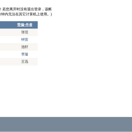
意！若您离开时没有退出登录，该帐
0分钟内无法在其它计算机上使用。)
责编·作者
张弦
钟宣
池轩
李璇
王迅