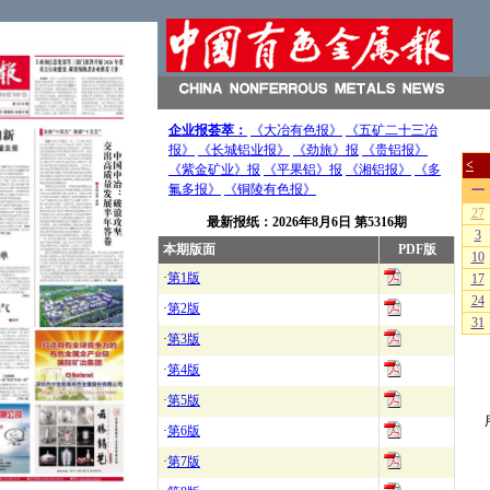
企业报荟萃：
《大冶有色报》
《五矿二十三冶
报》
《长城铝业报》
《劲旅》报
《贵铝报》
《紫金矿业》报
《平果铝》报
《湘铝报》
《多
氟多报》
《铜陵有色报》
最新报纸：
2026年8月6日
第5316期
本期版面
PDF版
·
第1版
·
第2版
·
第3版
·
第4版
·
第5版
·
第6版
·
第7版