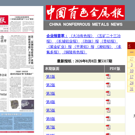
企业报荟萃：
《大冶有色报》
《五矿二十三冶
报》
《长城铝业报》
《劲旅》报
《贵铝报》
《紫金矿业》报
《平果铝》报
《湘铝报》
《多
氟多报》
《铜陵有色报》
最新报纸：
2026年8月8日
第5317期
本期版面
PDF版
·
第1版
·
第2版
·
第3版
·
第4版
·
第5版
·
第6版
·
第7版