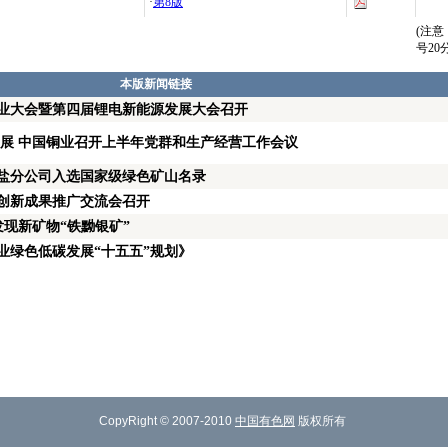
·
第8版
(注
号2
本版新闻链接
锂业大会暨第四届锂电新能源发展大会召开
发展 中国铜业召开上半年党群和生产经营工作会议
盐分公司入选国家级绿色矿山名录
创新成果推广交流会召开
发现新矿物“铁黝银矿”
业绿色低碳发展“十五五”规划》
CopyRight © 2007-2010
中国有色网
版权所有