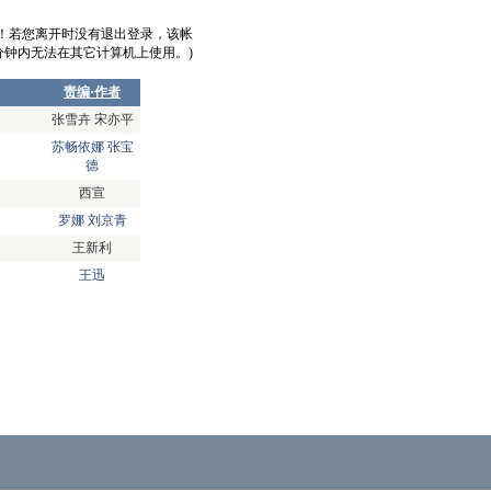
意！若您离开时没有退出登录，该帐
0分钟内无法在其它计算机上使用。)
责编·作者
张雪卉 宋亦平
苏畅依娜 张宝
德
西宣
罗娜 刘京青
王新利
王迅