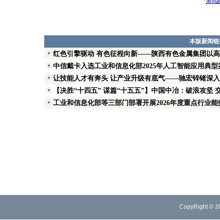
·
第8
本版新闻链
红色引擎驱动 有色征程向新——陕西有色金属集团以
中信戴卡入选工业和信息化部2025年人工智能应用典型
让技能人才有奔头 让产业升级有底气——驰宏锌锗深入推
【决胜“十四五” 谋篇“十五五”】中国中冶：破浪攻坚 交
工业和信息化部等三部门部署开展2026年度重点行业能效
CopyRight © 2