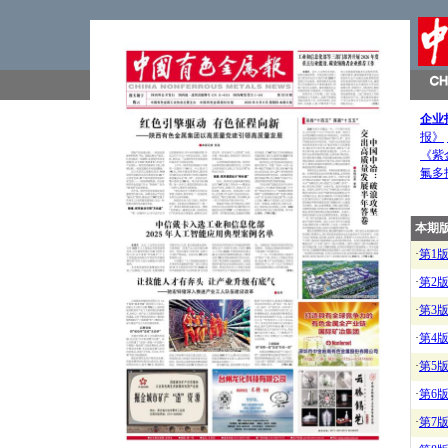
企业
报》
《紫
氟多
本期
·
第1
·
第2
·
第3
·
第4
·
第5
·
第6
·
第7