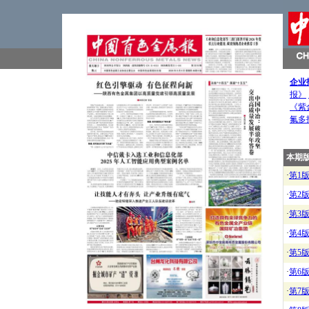
企业
报》
《紫
氟多
本期
·
第1
·
第2
·
第3
·
第4
·
第5
·
第6
·
第7