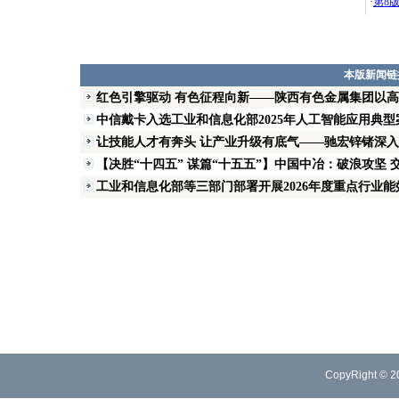
·
第8
本版新闻链
红色引擎驱动 有色征程向新——陕西有色金属集团以
中信戴卡入选工业和信息化部2025年人工智能应用典型
让技能人才有奔头 让产业升级有底气——驰宏锌锗深入推
【决胜“十四五” 谋篇“十五五”】中国中冶：破浪攻坚 交
工业和信息化部等三部门部署开展2026年度重点行业能效
CopyRight © 2