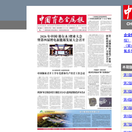
企业
报》
《紫
氟多
本期
·
第1
·
第2
·
第3
·
第4
·
第5
·
第6
·
第7