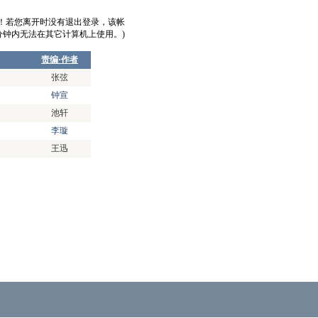
意！若您离开时没有退出登录，该帐
0分钟内无法在其它计算机上使用。)
责编·作者
张弦
钟宣
池轩
李璇
王迅