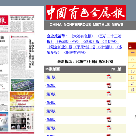
企业报荟萃：
《大冶有色报》
《五矿二十三冶
报》
《长城铝业报》
《劲旅》报
《贵铝报》
《紫金矿业》报
《平果铝》报
《湘铝报》
《多
氟多报》
《铜陵有色报》
最新报纸：
2026年8月6日
第5316期
本期版面
PDF版
·
第1版
·
第2版
·
第3版
·
第4版
·
第5版
·
第6版
·
第7版