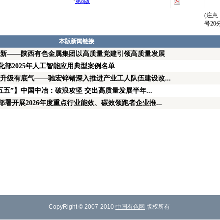
·
第8版
(注
号2
本版新闻链接
向新——陕西有色金属集团以高质量党建引领高质量发展
部2025年人工智能应用典型案例名单
升级有底气——驰宏锌锗深入推进产业工人队伍建设改...
五五”】中国中冶：破浪攻坚 交出高质量发展半年...
署开展2026年度重点行业能效、碳效领跑者企业推...
CopyRight © 2007-2010
中国有色网
版权所有