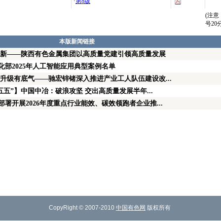
·
第8版
(注
号2
本版新闻链接
向新——陕西有色金属集团以高质量党建引领高质量发展
部2025年人工智能应用典型案例名单
升级有底气——驰宏锌锗深入推进产业工人队伍建设改...
五五”】中国中冶：破浪攻坚 交出高质量发展半年...
署开展2026年度重点行业能效、碳效领跑者企业推...
CopyRight © 2007-2010
中国有色网
版权所有