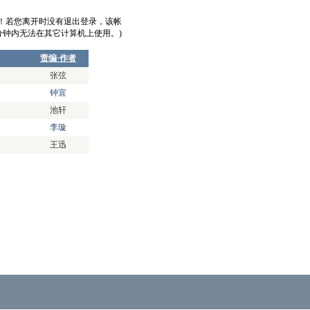
意！若您离开时没有退出登录，该帐
0分钟内无法在其它计算机上使用。)
责编·作者
张弦
钟宣
池轩
李璇
王迅