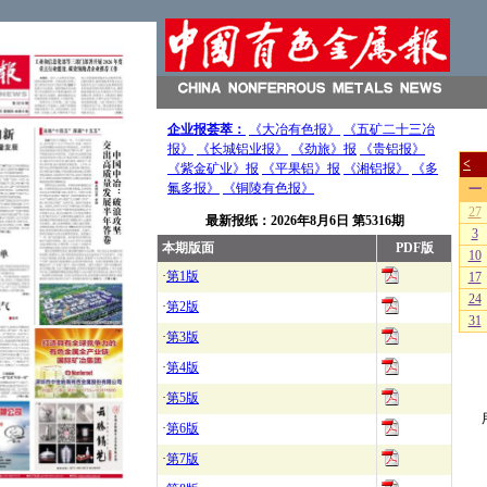
企业报荟萃：
《大冶有色报》
《五矿二十三冶
报》
《长城铝业报》
《劲旅》报
《贵铝报》
《紫金矿业》报
《平果铝》报
《湘铝报》
《多
氟多报》
《铜陵有色报》
最新报纸：
2026年8月6日
第5316期
本期版面
PDF版
·
第1版
·
第2版
·
第3版
·
第4版
·
第5版
·
第6版
·
第7版