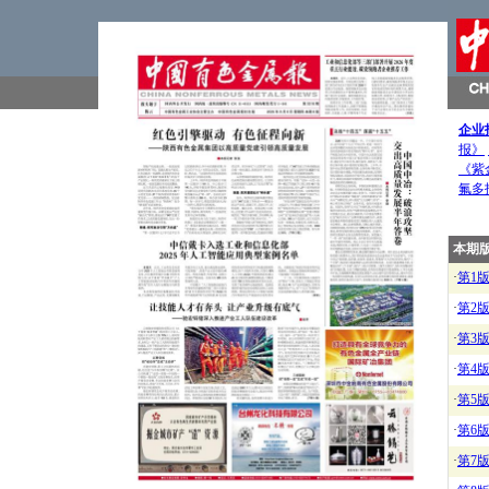
企业
报》
《紫
氟多
本期
·
第1
·
第2
·
第3
·
第4
·
第5
·
第6
·
第7