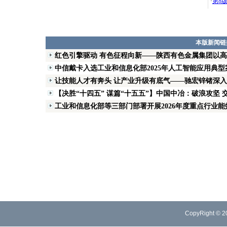
·
第8
本版新闻链
红色引擎驱动 有色征程向新——陕西有色金属集团以
中信戴卡入选工业和信息化部2025年人工智能应用典型
让技能人才有奔头 让产业升级有底气——驰宏锌锗深入推
【决胜“十四五” 谋篇“十五五”】中国中冶：破浪攻坚 交
工业和信息化部等三部门部署开展2026年度重点行业能效
CopyRight © 2