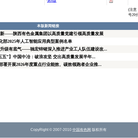
·
第8版
(注
号2
本版新闻链接
向新——陕西有色金属集团以高质量党建引领高质量发展
部2025年人工智能应用典型案例名单
升级有底气——驰宏锌锗深入推进产业工人队伍建设改...
五五”】中国中冶：破浪攻坚 交出高质量发展半年...
署开展2026年度重点行业能效、碳效领跑者企业推...
CopyRight © 2007-2010
中国有色网
版权所有