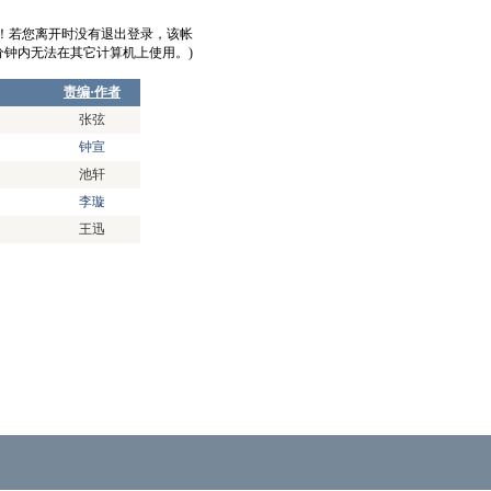
意！若您离开时没有退出登录，该帐
0分钟内无法在其它计算机上使用。)
责编·作者
张弦
钟宣
池轩
李璇
王迅