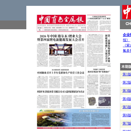
企业
报》
《紫
氟多
本期
·
第1
·
第2
·
第3
·
第4
·
第5
·
第6
·
第7