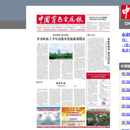
企业
报》
《紫
氟多
本期
·
第1
·
第2
·
第3
·
第4
·
第5
·
第6
·
第7