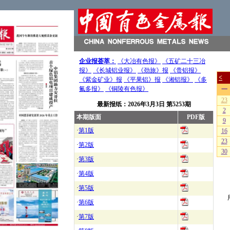
企业报荟萃：
《大冶有色报》
《五矿二十三冶
报》
《长城铝业报》
《劲旅》报
《贵铝报》
《紫金矿业》报
《平果铝》报
《湘铝报》
《多
氟多报》
《铜陵有色报》
最新报纸：
2026年3月3日
第5253期
本期版面
PDF版
·
第1版
·
第2版
·
第3版
·
第4版
·
第5版
·
第6版
·
第7版