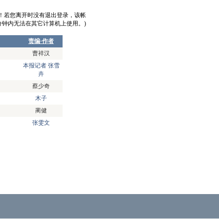
意！若您离开时没有退出登录，该帐
0分钟内无法在其它计算机上使用。)
责编·作者
曹祥汉
本报记者 张雪
卉
蔡少奇
木子
蔺健
张雯文