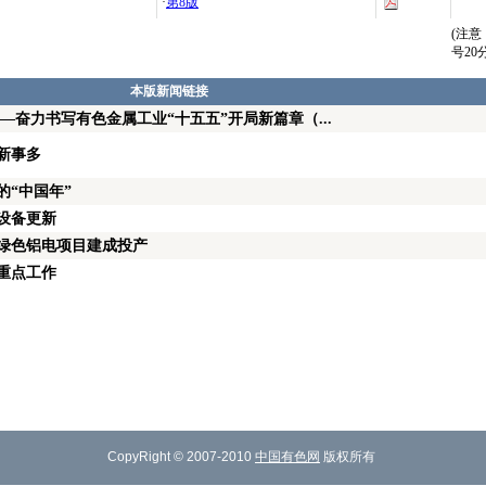
·
第8版
(注
号2
本版新闻链接
——奋力书写有色金属工业“十五五”开局新篇章（...
新事多
的“中国年”
设备更新
绿色铝电项目建成投产
年重点工作
CopyRight © 2007-2010
中国有色网
版权所有