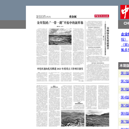
企业
报》
《紫
氟多
本期
·
第1
·
第2
·
第3
·
第4
·
第5
·
第6
·
第7